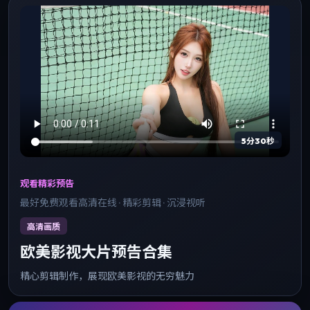
5分30秒
观看精彩预告
最好免费观看高清在线 · 精彩剪辑 · 沉浸视听
高清画质
欧美影视大片预告合集
精心剪辑制作，展现欧美影视的无穷魅力