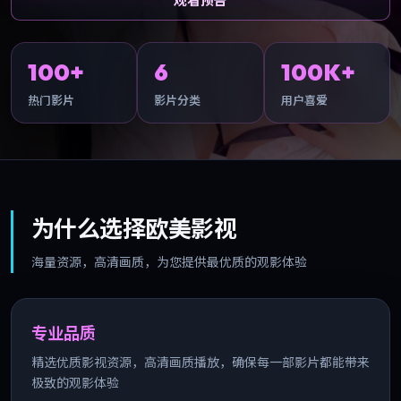
观看预告
100+
6
100K+
热门影片
影片分类
用户喜爱
为什么选择欧美影视
海量资源，高清画质，为您提供最优质的观影体验
专业品质
精选优质影视资源，高清画质播放，确保每一部影片都能带来
极致的观影体验