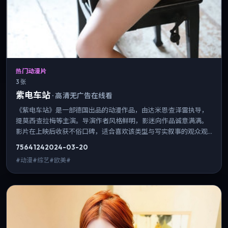
热门动漫片
3 张
紫电车站
·
高清无广告在线看
《紫电车站》是一部德国出品的动漫作品，由达米恩·查泽雷执导，
提莫西·查拉梅等主演。导演作者风格鲜明，影迷向作品诚意满满。
影片在上映后收获不俗口碑，适合喜欢该类型与写实叙事的观众观
看。
7564
124
2024-03-20
#动漫#综艺#欧美#