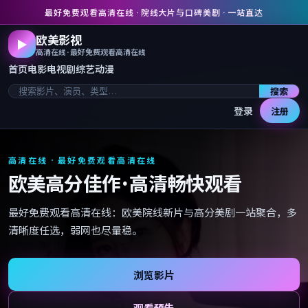
最好免费观看高清在线 · 院线大片与口碑美剧 · 一站直达
欧美影视
▶
高清在线 · 最好免费观看高清在线
首页
电影
电视剧
综艺
动漫
搜索
登录
注册
高清在线 · 最好免费观看高清在线
欧美高分佳作 · 高清畅快观看
最好免费观看高清在线：欧美院线新片与高分美剧一站聚合，多
清晰度任选，弱网也尽量稳。
浏览影片