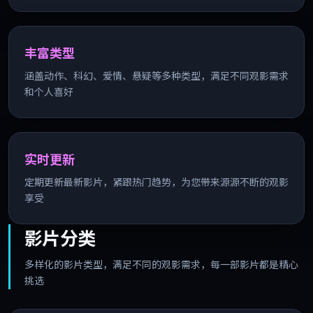
丰富类型
涵盖动作、科幻、爱情、悬疑等多种类型，满足不同观影需求
和个人喜好
实时更新
定期更新最新影片，紧跟热门趋势，为您带来源源不断的观影
享受
影片分类
多样化的影片类型，满足不同的观影需求，每一部影片都是精心
挑选